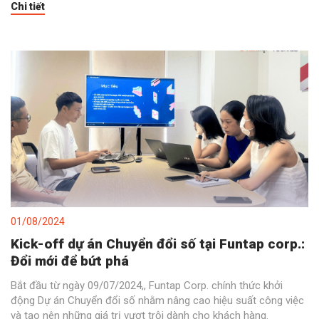
Chi tiết
thể thao điện tử nói riêng, bao gồm Mobile Legends: Bang Bang
(MLBB).
01/08/2024
Kick-off dự án Chuyển đổi số tại Funtap corp.:
Đổi mới để bứt phá
Bắt đầu từ ngày 09/07/2024,, Funtap Corp. chính thức khởi
động Dự án Chuyển đổi số nhằm nâng cao hiệu suất công việc
và tạo nên những giá trị vượt trội dành cho khách hàng.