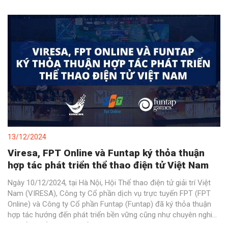
13/12/2024
Viresa, FPT Online và Funtap ký thỏa thuận
hợp tác phát triển thể thao điện tử Việt Nam
Ngày 10/12/2024, tại Hà Nội, Hội Thể thao điện tử giải trí Việt
Nam (VIRESA), Công ty Cổ phần dịch vụ trực tuyến FPT (FPT
Online) và Công ty Cổ phần Funtap (Funtap) đã ký thỏa thuận
hợp tác hướng đến phát triển bền vững cũng như chuyên nghiệp
hóa nền thể thao điện tử Việt Nam nói chung và các bộ môn