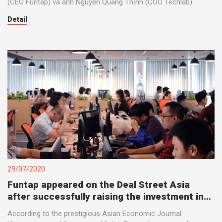
(CEO Funtap) và anh Nguyễn Quang Thịnh (COO Techlab).
Detail
29/07/2020
Funtap appeared on the Deal Street Asia
after successfully raising the investment in
Series A round
According to the prestigious Asian Economic Journal: