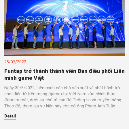
25/07/2022
Funtap trở thành thành viên Ban điều phối Liên
minh game Việt
Ngày 30/6/2022, Liên minh các nhà sản xuất và phát hành trò
chơi điện tử trên mạng (game) tại Việt Nam vừa chính thức
được ra mắt, dưới sự chủ trì của Bộ Thông tin và truyền thông.
Theo đó, tham gia sự kiện này còn có ông Phạm Anh Tuấn –
Thứ trưởng Bộ Thông tin và Truyền thông, một số lãnh đạo và
Detail
khách mời.