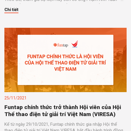
Thứ trưởng Bộ Thông tin và Truyền thông, một số lãnh đạo và
Chi tiết
khách mời.
25/11/2021
Funtap chính thức trở thành Hội viên của Hội
Thể thao điện tử giải trí Việt Nam (VIRESA)
Kể từ ngày 29/10/2021, Funtap chính thức gia nhập Hội thể
thao điện tử giải trí Việt Nam VIRESA, bắt đầu hành trình đồng