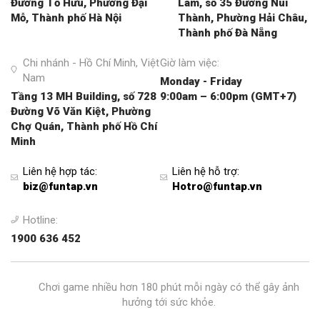
Đường Tố Hữu, Phường Đại
Lâm, số 35 Đường Núi
Mỗ, Thành phố Hà Nội
Thành, Phường Hải Châu,
Thành phố Đà Nẵng
Chi nhánh - Hồ Chí Minh, Việt
Giờ làm việc:
Nam
Monday - Friday
Tầng 13 MH Building, số 728
9:00am – 6:00pm (GMT+7)
Đường Võ Văn Kiệt, Phường
Chợ Quán, Thành phố Hồ Chí
Minh
Liên hệ hợp tác
:
Liên hệ hỗ trợ
:
biz@funtap.vn
Hotro@funtap.vn
Hotline:
1900 636 452
Chơi game nhiều hơn 180 phút mỗi ngày có thể gây ảnh
hưởng tới sức khỏe.