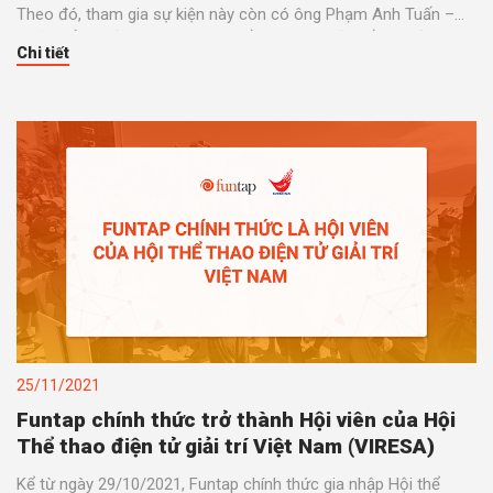
Theo đó, tham gia sự kiện này còn có ông Phạm Anh Tuấn –
Thứ trưởng Bộ Thông tin và Truyền thông, một số lãnh đạo và
Chi tiết
khách mời.
25/11/2021
Funtap chính thức trở thành Hội viên của Hội
Thể thao điện tử giải trí Việt Nam (VIRESA)
Kể từ ngày 29/10/2021, Funtap chính thức gia nhập Hội thể